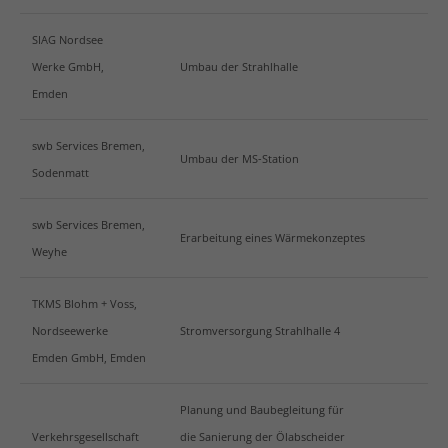
SIAG Nordsee
Werke GmbH,
Umbau der Strahlhalle
Emden
swb Services Bremen,
Umbau der MS-Station
Sodenmatt
swb Services Bremen,
Erarbeitung eines Wärmekonzeptes
Weyhe
TKMS Blohm + Voss,
Nordseewerke
Stromversorgung Strahlhalle 4
Emden GmbH, Emden
Planung und Baubegleitung für
Verkehrsgesellschaft
die Sanierung der Ölabscheider