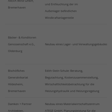
AREVA Wind GmbH,
info@yourdomain.com
und Entfeuchtung der im
Bremerhaven
Außenlager befindlichen
Social Media
Windkraftanlagenteile
Bäcker- & Konditoren
Genossenschaft e.G.,
Neubau eines Lager- und Verwaltungsgebäudes
Oldenburg
Bischöfliches
Edith-Stein-Schule: Beratung,
Generalvikariat
Begutachtung, Kostenzusammenstellung,
Hildesheim,
Wirtschaftlichkeitsbetrachtung für die
Bremerhaven
Heizungshydraulik und Heizungsregelung
Damken + Partner
Neubau eines Materialwirtschaftszentrum
Architekten,
ATEGE GmbH, Planungsleistung für die