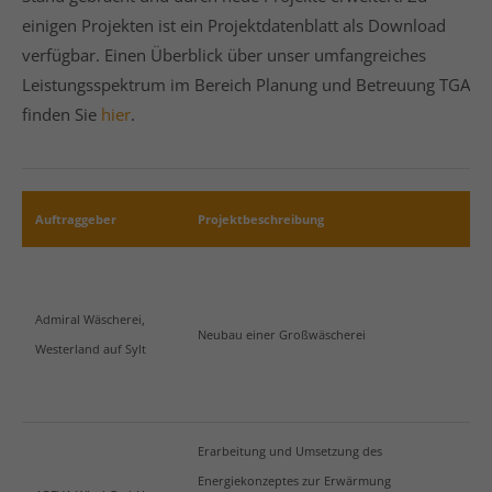
einigen Projekten ist ein Projektdatenblatt als Download
verfügbar. Einen Überblick über unser umfangreiches
Leistungsspektrum im Bereich Planung und Betreuung TGA
24h
/ 365days
finden Sie
hier
.
We offer support for our customers
Mon - Fri 8:00am - 5:00pm
(GMT +1)
Auftraggeber
Projektbeschreibung
Get in touch
Cybersteel Inc.
376-293 City Road, Suite 600
Admiral Wäscherei,
Neubau einer Großwäscherei
San Francisco, CA 94102
Westerland auf Sylt
Have any questions?
+44 1234 567 890
Erarbeitung und Umsetzung des
Drop us a line
Energiekonzeptes zur Erwärmung