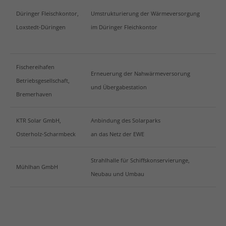
Düringer Fleischkontor,
Umstrukturierung der Wärmeversorgung
Loxstedt-Düringen
im Düringer Fleichkontor
Fischereihafen
Erneuerung der Nahwärmeversorung
Betriebsgesellschaft,
und Übergabestation
Bremerhaven
KTR Solar GmbH,
Anbindung des Solarparks
Osterholz-Scharmbeck
an das Netz der EWE
Strahlhalle für Schiffskonservierunge,
Mühlhan GmbH
Neubau und Umbau